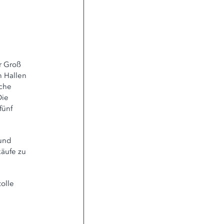
r Groß
n Hallen
iche
Die
fünf
 und
käufe zu
olle