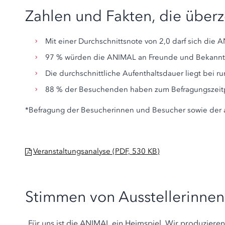
Zahlen und Fakten, die über
Mit einer Durchschnittsnote von 2,0 darf sich die
97 % würden die ANIMAL an Freunde und Bekannt
Die durchschnittliche Aufenthaltsdauer liegt bei r
88 % der Besuchenden haben zum Befragungszeitp
*Befragung der Besucherinnen und Besucher sowie der
Veranstaltungsanalyse (PDF, 530 KB)
Stimmen von Ausstellerinnen
„Für uns ist die ANIMAL ein Heimspiel. Wir produzieren
„Wir sind erstmals mit all unseren Marken auf einer E
„Unser Ziel ist klar: Die Aquaristik in Stuttgart groß
„Die ANIMAL passt zu uns, weil wir Beratung und Hap