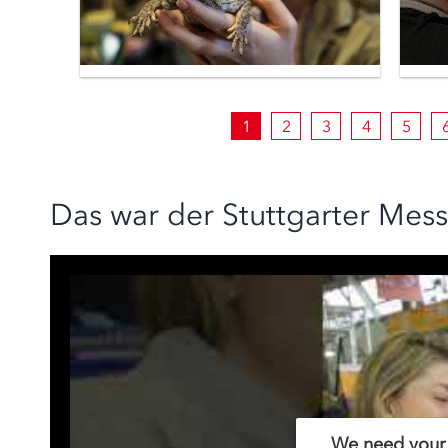
1
2
3
4
5
Das war der Stuttgarter Mes
We need your 