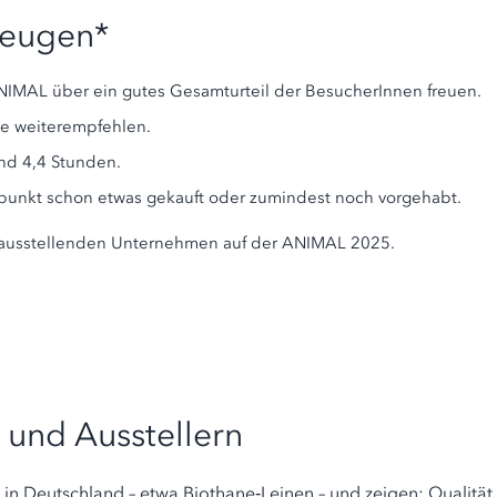
zeugen*
 ANIMAL über ein gutes Gesamturteil der BesucherInnen freuen.
e weiterempfehlen.
und 4,4 Stunden.
unkt schon etwas gekauft oder zumindest noch vorgehabt.
 ausstellenden Unternehmen auf der ANIMAL 2025.
 und Ausstellern
 in Deutschland – etwa Biothane‑Leinen – und zeigen: Qualität 
ndverbrauchermesse vertreten. Die ANIMAL, eingebettet in me
 machen. Die ANIMAL bringt ein bunt gemischtes Publikum von
tik brauchen: Am Stand können Menschen unsere Produkte in 