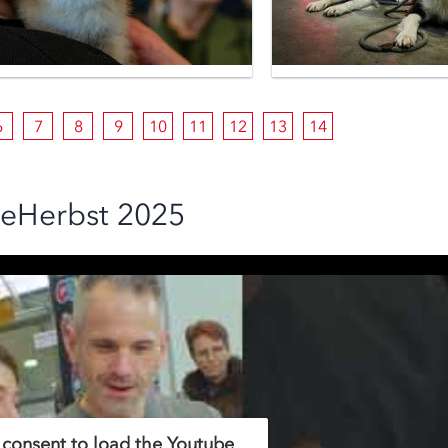
6
7
8
9
10
11
12
13
14
seHerbst 2025
consent to load the Youtube