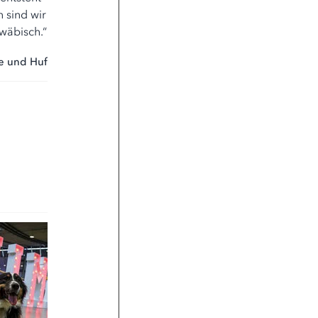
 sind wir
r und
wächst
au das
wäbisch.“
r uns
 neue
te und Huf