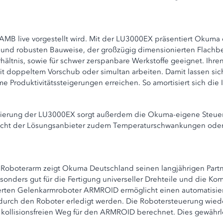
 AMB live vorgestellt wird. Mit der LU3000EX präsentiert Okuma
 und robusten Bauweise, der großzügig dimensionierten Flachb
ältnis, sowie für schwer zerspanbare Werkstoffe geeignet. Ihren
it doppeltem Vorschub oder simultan arbeiten. Damit lassen sic
e Produktivitätssteigerungen erreichen. So amortisiert sich die
ierung der LU3000EX sorgt außerdem die Okuma-eigene Steueru
leicht der Lösungsanbieter zudem Temperaturschwankungen oder 
em Roboterarm zeigt Okuma Deutschland seinen langjährigen Pa
onders gut für die Fertigung universeller Drehteile und die K
rierten Gelenkarmroboter ARMROID ermöglicht einen automatisie
durch den Roboter erledigt werden. Die Robotersteuerung wied
ollisionsfreien Weg für den ARMROID berechnet. Dies gewährle