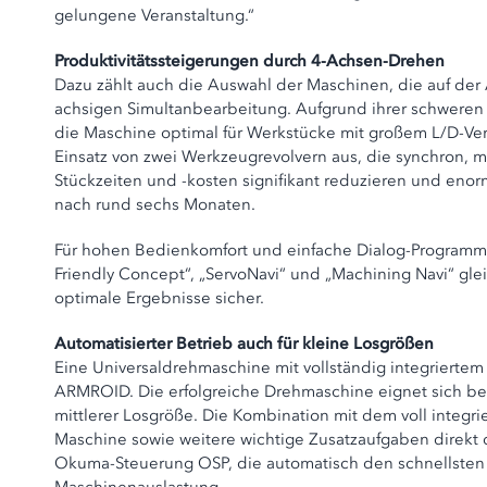
gelungene Veranstaltung.“
Produktivitätssteigerungen durch 4-Achsen-Drehen
Dazu zählt auch die Auswahl der Maschinen, die auf der
achsigen Simultanbearbeitung. Aufgrund ihrer schweren
die Maschine optimal für Werkstücke mit großem L/D-Verh
Einsatz von zwei Werkzeugrevolvern aus, die synchron, m
Stückzeiten und -kosten signifikant reduzieren und enorm
nach rund sechs Monaten.
Für hohen Bedienkomfort und einfache Dialog-Programm
Friendly Concept“, „ServoNavi“ und „Machining Navi“ g
optimale Ergebnisse sicher.
Automatisierter Betrieb auch für kleine Losgrößen
Eine Universaldrehmaschine mit vollständig integriert
ARMROID. Die erfolgreiche Drehmaschine eignet sich bes
mittlerer Losgröße. Die Kombination mit dem voll integ
Maschine sowie weitere wichtige Zusatzaufgaben direkt 
Okuma-Steuerung OSP, die automatisch den schnellsten k