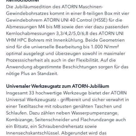
Kernlochbohrer
Die Jubiläumsedition des ATORN Maschinen-
Gewindebohrsatzes kommt in einer 8-teiligen Box mit vier
Gewindebohrern ATORN UNI 40 Control (HSSE) für die
Abmessungen M4 bis M8 sowie den vier dazu passenden
Kernlochabmessungen 3,3/4,2/5,0/6,8 des ATORN UNI
VHM HPC Bohrers mit Innenkühlung. Beide Geometrien
sind für die universelle Bearbeitung bis 1.000 N/mm²
optimal ausgelegt und überzeugen sowohl in maximaler
Prozesssicherheit als auch in der Flexibilität. Auf die
Anwendung abgestimmte Beschichtungen sorgen für das
nötige Plus an Standzeit.
Universaler Werkzeugsatz zum ATORN-Jubiläum
Insgesamt 33 hochwertige Werkzeuge bietet der ATORN
Universal Werkzeugsatz – griffbereit und sicher verwahrt in
einer Textiltasche mit robusten genähten Taschen und
Schlaufen. Dazu zählen neben Wasserpumpenzange,
Kombizange, Seitenschneider und Flachrundzange auch
ein Bitsatz, ein Schraubendrehersatz sowie
Innensechskantschlüssel. Abgerundet wird das