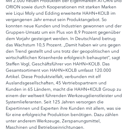
Mit 2.000 neuen Produkten der Eigenmarken ATORN und
ORION sowie durch Kooperationen mit starken Marken
wie Liqui Moly und Edding erweiterte HAHN+KOLB im
vergangenen Jahr erneut sein Produktangebot. So
konnten neue Kunden und Industrien gewonnen und der
Gruppen-Umsatz um ein Plus von 8,9 Prozent gegenüber
dem Vorjahr gesteigert werden. In Deutschland betrug
das Wachstum 10,5 Prozent. „Damit haben wir uns gegen
den Trend gestellt und uns trotz der geopolitischen und
wirtschaftlichen Krisenherde erfolgreich behauptet“, sagt
Steffen Vogl, Geschäftsführer von HAHN+KOLB. Das
Gesamtsortiment von HAHN+KOLB umfasst 120.000
Artikel. Diese Produktvielfalt, verbunden mit elf
Auslandsgesellschaften, 45 Vertriebspartnern und
Kunden in 65 Ländern, macht die HAHN+KOLB Group zu
einem der weltweit führenden Werkzeugdienstleister und
Systemlieferanten. Seit 125 Jahren versorgen die
Expertinnen und Experten ihre Kunden mit allem, was sie
für eine erfolgreiche Produktion benötigen. Dazu zählen
unter anderem Werkzeuge, Zerspanungsmittel,
Maschinen und Betriebseinrichtungen.