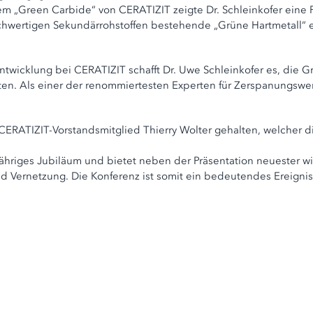
 „Green Carbide“ von CERATIZIT zeigte Dr. Schleinkofer eine P
chwertigen Sekundärrohstoffen bestehende „Grüne Hartmetall“ e
Entwicklung bei CERATIZIT schafft Dr. Uwe Schleinkofer es, die
ten. Als einer der renommiertesten Experten für Zerspanungswe
 CERATIZIT-Vorstandsmitglied Thierry Wolter gehalten, welcher
hriges Jubiläum und bietet neben der Präsentation neuester wi
und Vernetzung. Die Konferenz ist somit ein bedeutendes Ereigni