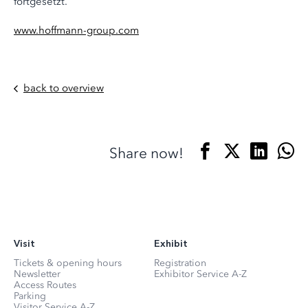
fortgesetzt.
www.hoffmann-group.com
back to overview
Share now!
Visit
Exhibit
Tickets & opening hours
Registration
Newsletter
Exhibitor Service A-Z
Access Routes
Parking
Visitor Service A-Z