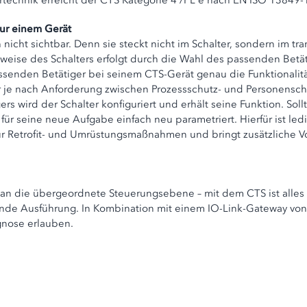
rtechnik erreicht der CTS Kategorie 4 /PL e nach EN ISO 13849-
nur einem Gerät
h nicht sichtbar. Denn sie steckt nicht im Schalter, sondern im 
sweise des Schalters erfolgt durch die Wahl des passenden Betä
enden Betätiger bei seinem CTS-Gerät genau die Funktionalität f
je nach Anforderung zwischen Prozessschutz- und Personensch
rs wird der Schalter konfiguriert und erhält seine Funktion. So
für seine neue Aufgabe einfach neu parametriert. Hierfür ist ledi
ür Retrofit- und Umrüstungsmaßnahmen und bringt zusätzliche Vo
an die übergeordnete Steuerungsebene – mit dem CTS ist alles 
ende Ausführung. In Kombination mit einem IO-Link-Gateway von
agnose erlauben.