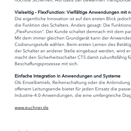
höchste Sicherheit. Auf Basis der bewährten Transponde
Vielseitig – FlexFunction: Vielfältige Anwendungen mit 
Die eigentliche Innovation ist auf den ersten Blick jedoc
die Funktion des Schalters. Anders gesagt: Die Funktion
„FlexFunction“. Der Kunde schaltet demnach mit dem pass
Mit dem immer gleichen Grundgerät kann der Anwender 
Codierungsstufe wählen. Beim ersten Lernen des Betätige
der Schalter an anderer Stelle eingebaut werden, wird er 
macht den Sicherheitsschalter CTS damit zukunftsfähig f
Beschaffungsprozesse mit sich.
Einfache Integration in Anwendungen und Systeme
Ob Einzelbetrieb, Reihenschaltung oder die Anbindung 
offenem Leitungsende bietet für jeden Einsatz die pass
Industrie-4.0-Anwendungen, die eine umfangreiche Di
www.euchner.de