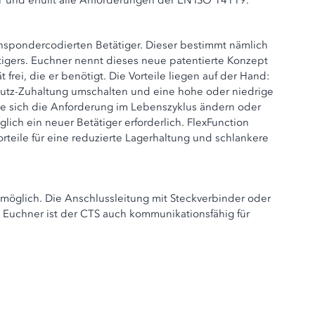
1 und erfüllt alle Anforderungen der EN ISO 14119.
transpondercodierten Betätiger. Dieser bestimmt nämlich
tigers. Euchner nennt dieses neue patentierte Konzept
rei, die er benötigt. Die Vorteile liegen auf der Hand:
utz-Zuhaltung umschalten und eine hohe oder niedrige
llte sich die Anforderung im Lebenszyklus ändern oder
glich ein neuer Betätiger erforderlich. FlexFunction
rteile für eine reduzierte Lagerhaltung und schlankere
möglich. Die Anschlussleitung mit Steckverbinder oder
 Euchner ist der CTS auch kommunikationsfähig für