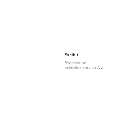
Exhibit
Registration
Exhibitor Service A-Z