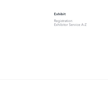
Exhibit
Registration
Exhibitor Service A-Z