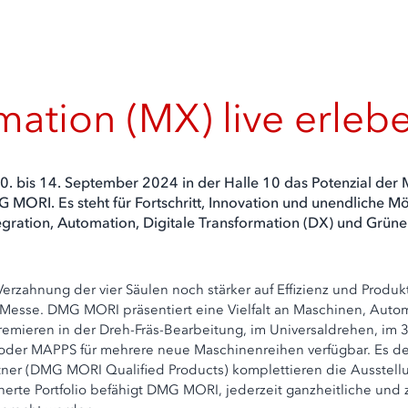
ation (MX) live erleb
. bis 14. September 2024 in der Halle 10 das Potenzial der M
 MORI. Es steht für Fortschritt, Innovation und unendliche Mö
egration, Automation, Digitale Transformation (DX) und Grün
rzahnung der vier Säulen noch stärker auf Effizienz und Produktiv
 Messe. DMG MORI präsentiert eine Vielfalt an Maschinen, Auto
emieren in der Dreh-Fräs-Bearbeitung, im Universaldrehen, im 3
er MAPPS für mehrere neue Maschinenreihen verfügbar. Es dem
er (DMG MORI Qualified Products) komplettieren die Ausstellu
erte Portfolio befähigt DMG MORI, jederzeit ganzheitliche und 