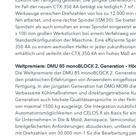
Zukunft der Fertigung gestaltet. Die jüngste Generation
Im Fall der neuen CTX 350 4A beträgt sie lediglich 7 m
Werkzeuge erreichen Drehzahlen von bis zu 12.000 min 
Nm arbeitet, und eine rechte Spindel (ISM 50). Sie bie
Spindeln als auch simultan an einer Spindel eingesetzt 
x 100 mm großen Werkstücken bei einem Verfahrweg von +
Standardkonfiguration der Maschine. Eine effiziente S
350 4A zu einem wertvollen Helfer in jeder zukunftsori
erhältlich und verleiht der CTX 350 4A ein hohes Maß an K
Weltpremiere: DMU 85 monoBLOCK 2. Generation – Höchst
Die Weltpremiere der DMU 85 monoBLOCK 2. Generation 
den praktischen Erfahrungen von Anwendern eingeflossen 
Fertigung. In der jüngsten Generation hat DMG MORI die
Verbesserte Kühlmaßnahmen und direktangetriebene Kug
Generation auch höchste Qualitätsansprüche in der Fert
von maximal 1500 kg ausgelegt. Die Integration zusätzlic
Automationsmöglichkeiten und CELOS X als Basis für eine
für Unternehmen in Die & Mold, Aerospace, Semiconduct
breitgefächerten Anforderungen abzudecken, umfasst 
mit Drehzahlen von 30.000 min-1 für die Bearbeitung p