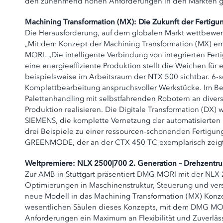
den zunehmend hohen Anforderungen in den Märkten g
Machining Transformation (MX): Die Zukunft der Fertigu
Die Herausforderung, auf dem globalen Markt wettbewerbs
„Mit dem Konzept der Machining Transformation (MX) erm
MORI. „Die intelligente Verbindung von integrierten Fe
eine energieeffiziente Produktion stellt die Weichen für e
beispielsweise im Arbeitsraum der NTX 500 sichtbar. 6-s
Komplettbearbeitung anspruchsvoller Werkstücke. Im B
Palettenhandling mit selbstfahrenden Robotern an divers
Produktion realisieren. Die Digitale Transformation (D
SIEMENS, die komplette Vernetzung der automatisierten 
drei Beispiele zu einer ressourcen-schonenden Fertigung
GREENMODE, der an der CTX 450 TC exemplarisch zeigt, 
Weltpremiere: NLX 2500|700 2. Generation – Drehzentr
Zur AMB in Stuttgart präsentiert DMG MORI mit der NLX 
Optimierungen in Maschinenstruktur, Steuerung und vers
neue Modell in das Machining Transformation (MX) Konzep
wesentlichen Säulen dieses Konzepts, mit dem DMG MORI
Anforderungen ein Maximum an Flexibilität und Zuverlä