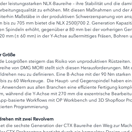
r leistungsstarken NLX-Baureihe – ihre Stabilität und die dami
e Bearbeitungsqualität zu erhöhen. Mit diesen Maßnahmen und 
weiterhin Maßstäbe in der produktiven Schwerzerspanung von an
bis zu 705 mm bietet die NLX 2500|700 2. Generation Kapazität
n Spindeln erhöht, gegenüber ø 80 mm bei der vorherigen Gen
0 mm (± 60 mm) in der Y-Achse außermittiges Fräsen, Bohren u
r Größe
nde Losgrößen steigern das Risiko von unproduktiven Rüstzeite
reihe von DMG MORI stellt sich diesen Herausforderungen. Mit
ldrehen neu zu definieren. Eine B-Achse mit der 90 Nm starke
ür bis zu 60 Werkzeuge. Die Haupt- und Gegenspindel haben e
bt Anwendern aus allen Branchen eine effiziente Fertigung komp
m, während die Y-Achse mit 270 mm die exzentrische Bearbeitun
pp-basierte Workflows mit OP Workbench und 3D Shopfloor Pr
ntierten Programmierung.
drehen mit zwei Revolvern
z ebnet die sechste Generation der CTX Baureihe den Weg zur Ma