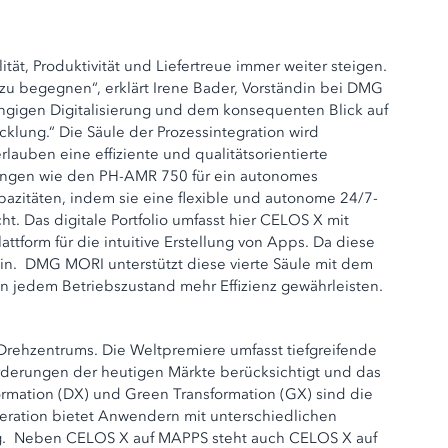
ät, Produktivität und Liefertreue immer weiter steigen.
zu begegnen“, erklärt Irene Bader, Vorständin bei DMG
ängigen Digitalisierung und dem konsequenten Blick auf
icklung.“ Die Säule der Prozessintegration wird
lauben eine effiziente und qualitätsorientierte
sungen wie den PH-AMR 750 für ein autonomes
pazitäten, indem sie eine flexible und autonome 24/7-
. Das digitale Portfolio umfasst hier CELOS X mit
form für die intuitive Erstellung von Apps. Da diese
ein. DMG MORI unterstützt diese vierte Säule mit dem
 jedem Betriebszustand mehr Effizienz gewährleisten.
Drehzentrums. Die Weltpremiere umfasst tiefgreifende
orderungen der heutigen Märkte berücksichtigt und das
ormation (DX) und Green Transformation (GX) sind die
eration bietet Anwendern mit unterschiedlichen
ung. Neben CELOS X auf MAPPS steht auch CELOS X auf