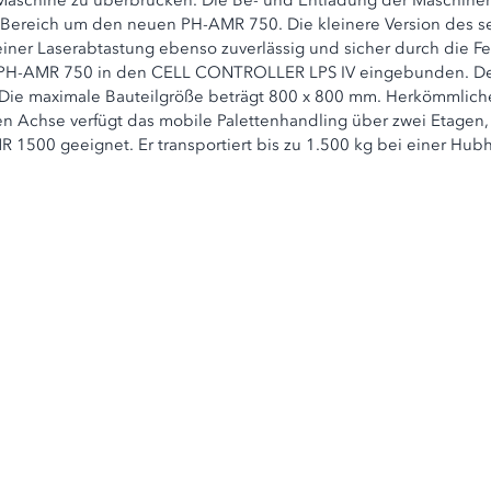
Maschine zu überbrücken. Die Be- und Entladung der Maschinen 
ereich um den neuen PH-AMR 750. Die kleinere Version des s
 einer Laserabtastung ebenso zuverlässig und sicher durch die F
s PH-AMR 750 in den CELL CONTROLLER LPS IV eingebunden. Der 
 Die maximale Bauteilgröße beträgt 800 x 800 mm. Herkömmlich
n Achse verfügt das mobile Palettenhandling über zwei Etagen
MR 1500 geeignet. Er transportiert bis zu 1.500 kg bei einer H