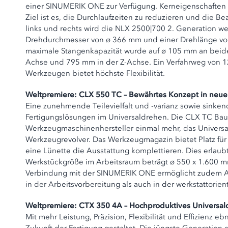
einer SINUMERIK ONE zur Verfügung. Kerneigenschaften de
Ziel ist es, die Durchlaufzeiten zu reduzieren und di
links und rechts wird die NLX 2500|700 2. Generation 
Drehdurchmesser von ø 366 mm und einer Drehlänge von 
maximale Stangenkapazität wurde auf ø 105 mm an beide
Achse und 795 mm in der Z-Achse. Ein Verfahrweg von 12
Werkzeugen bietet höchste Flexibilität.
Weltpremiere: CLX 550 TC – Bewährtes Konzept in neue
Eine zunehmende Teilevielfalt und -varianz sowie sinke
Fertigungslösungen im Universaldrehen. Die CLX TC Bau
Werkzeugmaschinenhersteller einmal mehr, das Universa
Werkzeugrevolver. Das Werkzeugmagazin bietet Platz f
eine Lünette die Ausstattung komplettieren. Dies erlau
Werkstückgröße im Arbeitsraum beträgt ø 550 x 1.600 m
Verbindung mit der SINUMERIK ONE ermöglicht zudem A
in der Arbeitsvorbereitung als auch in der werkstattorie
Weltpremiere: CTX 350 4A – Hochproduktives Universal
Mit mehr Leistung, Präzision, Flexibilität und Effizien