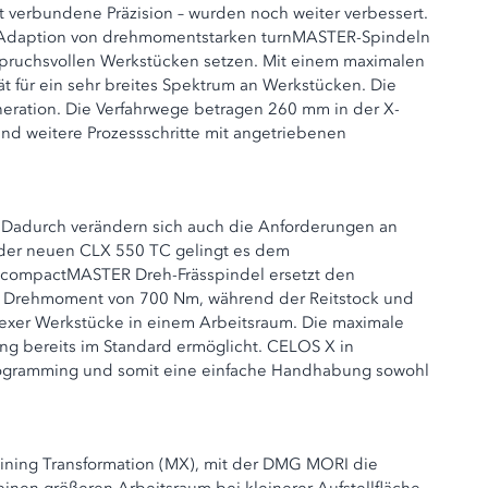
t verbundene Präzision – wurden noch weiter verbessert.
der Adaption von drehmomentstarken turnMASTER-Spindeln
spruchsvollen Werkstücken setzen. Mit einem maximalen
 für ein sehr breites Spektrum an Werkstücken. Die
eration. Die Verfahrwege betragen 260 mm in der X-
nd weitere Prozessschritte mit angetriebenen
n. Dadurch verändern sich auch die Anforderungen an
 der neuen CLX 550 TC gelingt es dem
n compactMASTER Dreh-Frässpindel ersetzt den
in Drehmoment von 700 Nm, während der Reitstock und
lexer Werkstücke in einem Arbeitsraum. Die maximale
g bereits im Standard ermöglicht. CELOS X in
ogramming und somit eine einfache Handhabung sowohl
chining Transformation (MX), mit der DMG MORI die