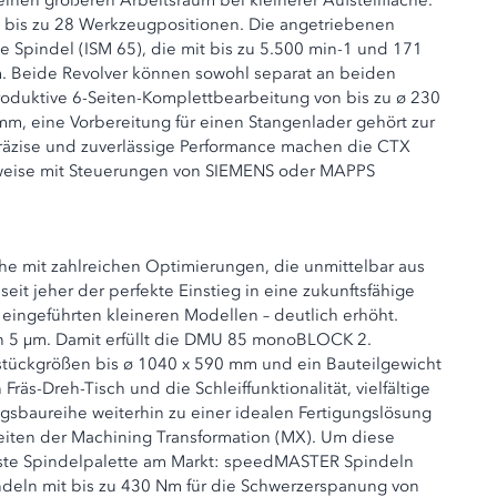
inen größeren Arbeitsraum bei kleinerer Aufstellfläche.
mt bis zu 28 Werkzeugpositionen. Die angetriebenen
Spindel (ISM 65), die mit bis zu 5.500 min-1 und 171
m. Beide Revolver können sowohl separat an beiden
roduktive 6-Seiten-Komplettbearbeitung von bis zu ø 230
m, eine Vorbereitung für einen Stangenlader gehört zur
räzise und zuverlässige Performance machen die CTX
hlweise mit Steuerungen von SIEMENS oder MAPPS
 mit zahlreichen Optimierungen, die unmittelbar aus
it jeher der perfekte Einstieg in eine zukunftsfähige
eingeführten kleineren Modellen – deutlich erhöht.
n 5 µm. Damit erfüllt die DMU 85 monoBLOCK 2.
kstückgrößen bis ø 1040 x 590 mm und ein Bauteilgewicht
äs-Dreh-Tisch und die Schleiffunktionalität, vielfältige
lgsbaureihe weiterhin zu einer idealen Fertigungslösung
iten der Machining Transformation (MX). Um diese
ste Spindelpalette am Markt: speedMASTER Spindeln
deln mit bis zu 430 Nm für die Schwerzerspanung von