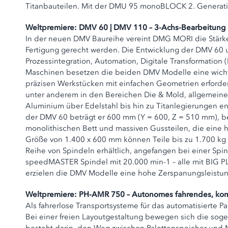
Titanbauteilen. Mit der DMU 95 monoBLOCK 2. Generatio
Weltpremiere: DMV 60 | DMV 110 – 3-Achs-Bearbeitung n
In der neuen DMV Baureihe vereint DMG MORI die Stärk
Fertigung gerecht werden. Die Entwicklung der DMV 60 u
Prozessintegration, Automation, Digitale Transformation
Maschinen besetzen die beiden DMV Modelle eine wichtige
präzisen Werkstücken mit einfachen Geometrien erforderl
unter anderem in den Bereichen Die & Mold, allgemeine
Aluminium über Edelstahl bis hin zu Titanlegierungen en
der DMV 60 beträgt er 600 mm (Y = 600, Z = 510 mm), 
monolithischen Bett und massiven Gussteilen, die eine h
Größe von 1.400 x 600 mm können Teile bis zu 1.700 kg 
Reihe von Spindeln erhältlich, angefangen bei einer Sp
speedMASTER Spindel mit 20.000 min-1 – alle mit BIG PL
erzielen die DMV Modelle eine hohe Zerspanungsleistun
Weltpremiere: PH-AMR 750 – Autonomes fahrendes, kom
Als fahrerlose Transportsysteme für das automatisierte
Bei einer freien Layoutgestaltung bewegen sich die so