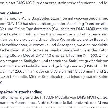
n bietet DMG MORI zudem erneut ein vorkonfiguriertes und le
eu definiert
en früherer 3-Achs-Bearbeitungszentren mit wegweisenden Inn
nd DMV 110 hat sich somit eng an der Machining Transformation 
 (DX) und Grüne Transformation (GX) gestaltet DMG MORI mit die
 Position in zahlreichen Branchen – überall dort, wo eine wirt
ich ist. Sie erweisen sich auf diese Weise als wertvoller Baus
r Maschinenbau, Automotive und Aerospace, wo eine produktive
tscheidend ist. Als vertikales Bearbeitungszentrum ist der X-Ac
beim größeren Modell DMV 110 sind es 1.100 mm (Y = 600, Z = 
ervorragende Steifigkeit und thermische Stabilität gewährleist
mit höchstem Qualitätsstandard gefertigt werden (DMV 60: 900 
indel mit 12.000 min-1 über eine Version mit 15.000 min-1 und
US Schnittstelle. Mit der Kombination aus leistungsstarker Spi
g.
paktes Palettenhandling
 Palettenhandling sind die PH-AMR Modelle von DMG MORI ein zen
genannten Autonomous Mobile Robots kollaborativ mit den Mensc