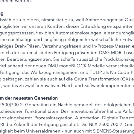
erecht werden.
ng
fähig zu bleiben, nimmt stetig zu, weil Anforderungen an Qualit
öglichen wir unseren Kunden, dieser Entwicklung entspannter 
rtigungsprozessen, flexiblen Automationslösungen, einer durchg
ine nachhaltige und langfristig erfolgreiche wirtschaftliche Entw
eitiges Dreh-Fräsen, Verzahnungsfräsen und In-Prozess-Messen er
ereich der automatisierten Fertigung präsentiert DMG MORI Lö
en Bearbeitungszentren. Sie schaffen zusätzliche Produktionska
X) wird anhand der neuen DMU monoBLOCK Modelle veranschaulicht
Fertigung, das Werkzeugmanagement und TULIP als No-Code-Platt
 beitragen, zahlen sie auch auf die Grüne Transformation (GX) 
wie bis zu zwölf innovativen Hard- und Softwarekomponenten in
um der neuesten Generation
2500|700 2. Generation ein Nachfolgemodell des erfolgreichen 
chiedenen Funktionalitäten. Der Innovationsführer hat die Anf
t eingebettet. Prozessintegration, Automation, Digitale Transf
 die Zukunft der Fertigung gestaltet. Die NLX 2500|700 2. Gen
ssigkeit beim Universaldrehen – nun auch mit SIEMENS-Steuer