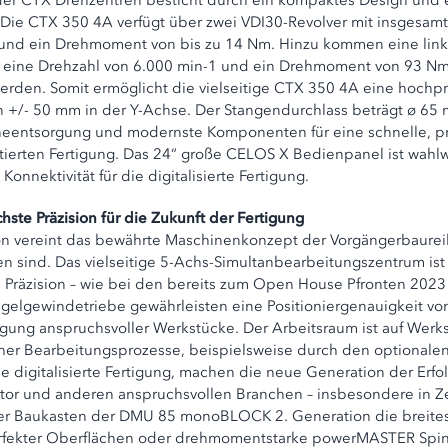
 der CTX Drehzentren besticht durch ein kompaktes Design und e
². Die CTX 350 4A verfügt über zwei VDI30-Revolver mit insgesa
und ein Drehmoment von bis zu 14 Nm. Hinzu kommen eine linke 
tet eine Drehzahl von 6.000 min-1 und ein Drehmoment von 93 N
werden. Somit ermöglicht die vielseitige CTX 350 4A eine hochp
/- 50 mm in der Y-Achse. Der Stangendurchlass beträgt ø 65 m
päneentsorgung und modernste Komponenten für eine schnelle, p
entierten Fertigung. Das 24“ große CELOS X Bedienpanel ist wa
onnektivität für die digitalisierte Fertigung.
e Präzision für die Zukunft der Fertigung
vereint das bewährte Maschinenkonzept der Vorgängerbaureihe
sind. Das vielseitige 5-Achs-Simultanbearbeitungszentrum ist se
 Präzision – wie bei den bereits zum Open House Pfronten 2023 
elgewindetriebe gewährleisten eine Positioniergenauigkeit vo
igung anspruchsvoller Werkstücke. Der Arbeitsraum ist auf Wer
her Bearbeitungsprozesse, beispielsweise durch den optionalen Fr
 digitalisierte Fertigung, machen die neue Generation der Erfo
or und anderen anspruchsvollen Branchen – insbesondere in Ze
der Baukasten der DMU 85 monoBLOCK 2. Generation die breite
erfekter Oberflächen oder drehmomentstarke powerMASTER Spin