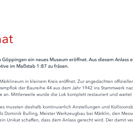
mat
 Göppingen ein neues Museum eröffnet. Aus diesem Anlass en
ive im Maßstab 1:87 zu fräsen.
rklineum in kleinem Kreis eröffnet. Zur angedachten offiziellen
 Dampflok der Baureihe 44 aus dem Jahr 1942 ins Stammwerk na
an. Mittlerweile wurde die Lok komplett restauriert und wartet a
, es mussten deshalb kontinuierlich Anstellungen und Kollisions
 als Dominik Bulling, Meister Werkzeugbau bei Märklin, den M
 ein Unikat schaffen, dass dem Anlass gerecht wird. Der damit 