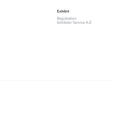
Exhibit
Registration
Exhibitor Service A-Z