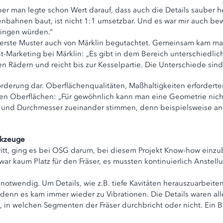
ber man legte schon Wert darauf, dass auch die Details sauber he
senbahnen baut, ist nicht 1:1 umsetzbar. Und es war mir auch b
ringen würden.“
 erste Muster auch von Märklin begutachtet. Gemeinsam kam ma
nt-Marketing bei Märklin: „Es gibt in dem Bereich unterschiedli
 Rädern und reicht bis zur Kesselpartie. Die Unterschiede sind
forderung dar. Oberflächenqualitäten, Maßhaltigkeiten erfordert
den Oberflächen: „Für gewöhnlich kann man eine Geometrie nicht
und Durchmesser zueinander stimmen, denn beispielsweise an 
rkzeuge
ritt, ging es bei OSG darum, bei diesem Projekt Know-how einzu
ar kaum Platz für den Fräser, es mussten kontinuierlich Anstel
notwendig. Um Details, wie z.B. tiefe Kavitäten herauszuarbeite
enn es kam immer wieder zu Vibrationen. Die Details waren al
in welchen Segmenten der Fräser durchbricht oder nicht. Ein Be