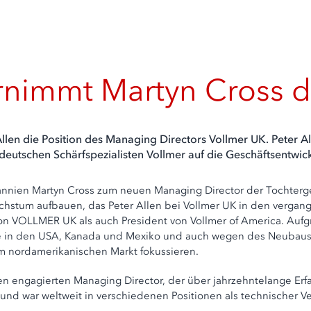
ernimmt Martyn Cross
len die Position des Managing Directors Vollmer UK. Peter All
en deutschen Schärfspezialisten Vollmer auf die Geschäftsentw
itannien Martyn Cross zum neuen Managing Director der Tochter
hstum aufbauen, das Peter Allen bei Vollmer UK in den vergange
 von VOLLMER UK als auch President von Vollmer of America. Au
ie in den USA, Kanada und Mexiko und auch wegen des Neubaus 
 im nordamerikanischen Markt fokussieren.
 engagierten Managing Director, der über jahrzehntelange Erfa
 war weltweit in verschiedenen Positionen als technischer Verk