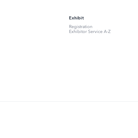
Exhibit
Registration
Exhibitor Service A-Z