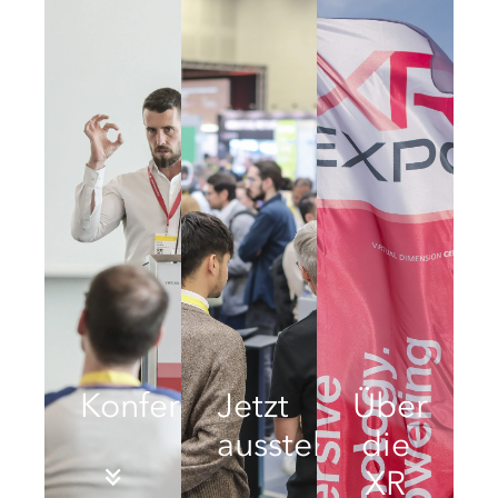
Konferenz
Jetzt
Über
ausstellen
die
XR