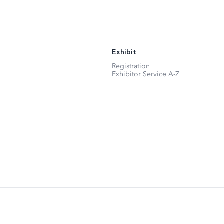
Exhibit
Registration
Exhibitor Service A-Z