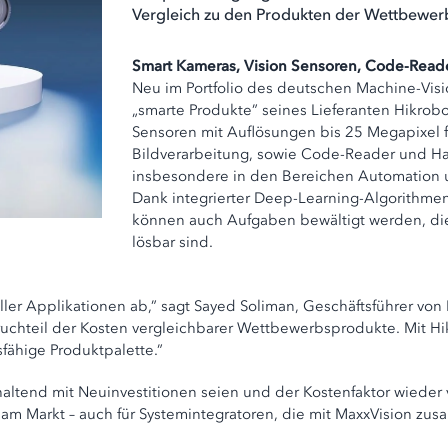
Vergleich zu den Produkten der Wettbewer
Smart Kameras, Vision Sensoren, Code-Rea
Neu im Portfolio des deutschen Machine-Visi
„smarte Produkte” seines Lieferanten Hikrob
Sensoren mit Auflösungen bis 25 Megapixel f
Bildverarbeitung, sowie Code-Reader und H
insbesondere in den Bereichen Automation u
Dank integrierter Deep-Learning-Algorithmen
können auch Aufgaben bewältigt werden, die 
lösbar sind.
r Applikationen ab,” sagt Sayed Soliman, Geschäftsführer von Ma
teil der Kosten vergleichbarer Wettbewerbsprodukte. Mit Hikro
fähige Produktpalette.”
ltend mit Neuinvestitionen seien und der Kostenfaktor wieder v
 am Markt – auch für Systemintegratoren, die mit MaxxVision zu