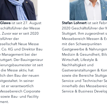
 Glawa
ist seit 27. August
Stefan Lohnert
ist seit Feb
schäftsführer der Messe
2020 Geschäftsführer der
t. Zuvor war er seit 2020
Stuttgart. Ihm zugeordnet 
sführer der
Messebereich Messen & Ev
esellschaft Neue Messe
mit den Schwerpunkten
Co. KG und Direktor Bau
Gastgewerbe & Nahrungsmi
ty Management bei der
Medizin & Gesundheit, Bi
uttgart. Der Bauingenieur
Wirtschaft, Lifestyle &
erungsbaumeister ist seit
Nachhaltigkeit und
 die Messe aktiv, hat
Gastveranstaltungen & Ko
ich den Bau der neuen
sowie die Bereiche Stuttga
tgestaltet. In seiner
Service und Technischer Se
 ist er verantwortlich
innerhalb des Messeberei
 Messebereich Corporate
Service & Business Develo
 sowie Bau- und Facility
ment.