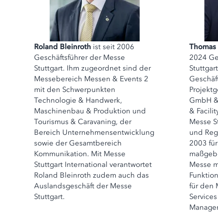
Roland Bleinroth
ist seit 2006
Thomas
Geschäftsführer der Messe
2024 Ge
Stuttgart. Ihm zugeordnet sind der
Stuttgar
Messebereich Messen & Events 2
Geschäft
mit den Schwerpunkten
Projektg
Technologie & Handwerk,
GmbH & 
Maschinenbau & Produktion und
& Facili
Tourismus & Caravaning, der
Messe St
Bereich Unternehmensentwicklung
und Regi
sowie der Gesamtbereich
2003 für
Kommunikation. Mit Messe
maßgebl
Stuttgart International verantwortet
Messe mi
Roland Bleinroth zudem auch das
Funktion
Auslandsgeschäft der Messe
für den
Stuttgart.
Services
Manage