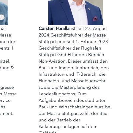
ruar
Carsten Poralla
ist seit 27. August
 Messe
2024 Geschäftsführer der Messe
sind der
Stuttgart und seit 1. Februar 2023
ents 1
Geschäftsführer der Flughafen
Stuttgart GmbH für den Bereich
ttel,
Non-Aviation. Dieser umfasst den
ldung &
Bau- und Immobilienbereich, den
Infrastruktur- und IT-Bereich, die
Flughafen- und Messefeuerwehr
ngresse
sowie die Masterplanung des
rt Messe
Landesflughafens. Zum
rvice
Aufgabenbereich des studierten
chs
Bau- und Wirtschaftsingenieurs bei
pment.
der Messe Stuttgart zählt der Bau
und der Betrieb der
Parkierungsanlagen auf dem
Gelände.