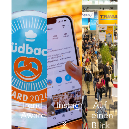
Trend
Instagram
Auf
Award
einen
Blick