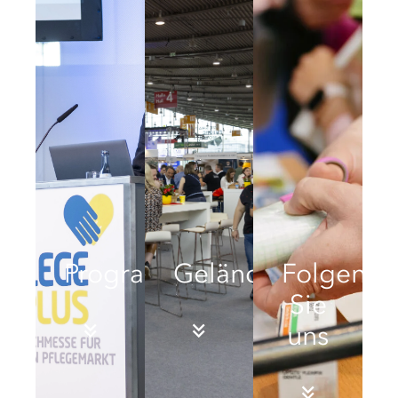
Programm
Geländeplan
Folgen
Sie
uns