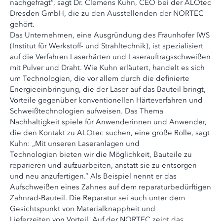
nachgefragt“, sagt Dr. Clemens Kuhn, CEO bei der ALOtec
Dresden GmbH, die zu den Ausstellenden der NORTEC
gehört.
Das Unternehmen, eine Ausgründung des Fraunhofer IWS
(Institut für Werkstoff- und Strahltechnik), ist spezialisiert
auf die Verfahren Laserhärten und Laserauftragsschweißen
mit Pulver und Draht. Wie Kuhn erläutert, handelt es sich
um Technologien, die vor allem durch die definierte
Energieeinbringung, die der Laser auf das Bauteil bringt,
Vorteile gegenüber konventionellen Härteverfahren und
Schweißtechnologien aufweisen. Das Thema
Nachhaltigkeit spiele für Anwenderinnen und Anwender,
die den Kontakt zu ALOtec suchen, eine große Rolle, sagt
Kuhn: „Mit unseren Laseranlagen und
Technologien bieten wir die Möglichkeit, Bauteile zu
reparieren und aufzuarbeiten, anstatt sie zu entsorgen
und neu anzufertigen.“ Als Beispiel nennt er das
Aufschweißen eines Zahnes auf dem reparaturbedürftigen
Zahnrad-Bauteil. Die Reparatur sei auch unter dem
Gesichtspunkt von Materialknappheit und
Lieferzeiten von Vorteil. Auf der NORTEC zeigt das