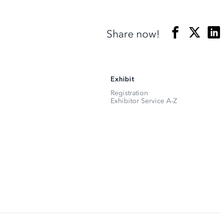
Share now!
Exhibit
Registration
Exhibitor Service A-Z