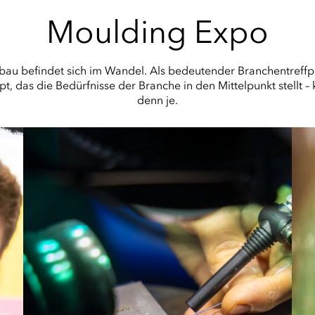
Moulding Expo
au befindet sich im Wandel. Als bedeutender Branchentreffpu
, das die Bedürfnisse der Branche in den Mittelpunkt stellt – 
denn je.