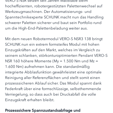
VERO-S NSR setzen seit Jahren Maßstäbe beim
hocheffizienten, robotergestützten Palettenwechsel auf
Werkzeugmaschinen. Der Automatisierungs- und
Spanntechnikexperte SCHUNK macht nun das Handling
schwerer Paletten sicherer und baut sein Portfolio rund
um die High-End-Palettenbeladung weiter aus.
Mit dem neuen Robotermodul VERO-S NSR3 138 bringt
SCHUNK nun ein extrem formsteifes Modul mit hohen
Einzugskräften auf den Markt, welches im Vergleich zu
seinem schlanken, störkonturoptimierten Pendant VERO-S
NSR 160 höhere Momente (My = 1.500 Nm und Mz =
1.600 Nm) aufnehmen kann. Die standardmäßig
integrierte Abblasfunktion gewährleistet eine optimale
Reinigung aller Referenzflächen und stellt somit einen
prozesssicheren Ablauf sicher. Das Modul spannt dank
Federkraft über eine formschlüssige, selbsthemmende
Verriegelung, so dass auch bei Druckabfall die volle
Einzugskraft erhalten bleibt.
Prozesssichere Spannzustandsabfrage und