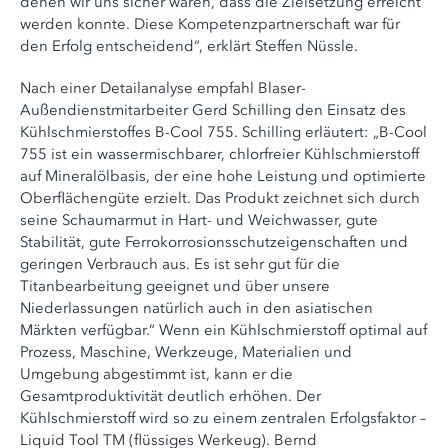
denen wir uns sicher waren, dass die Zielsetzung erreicht
werden konnte. Diese Kompetenzpartnerschaft war für
den Erfolg entscheidend“, erklärt Steffen Nüssle.
Nach einer Detailanalyse empfahl Blaser-
Außendienstmitarbeiter Gerd Schilling den Einsatz des
Kühlschmierstoffes B-Cool 755. Schilling erläutert: „B-Cool
755 ist ein wassermischbarer, chlorfreier Kühlschmierstoff
auf Mineralölbasis, der eine hohe Leistung und optimierte
Oberflächengüte erzielt. Das Produkt zeichnet sich durch
seine Schaumarmut in Hart- und Weichwasser, gute
Stabilität, gute Ferrokorrosionsschutzeigenschaften und
geringen Verbrauch aus. Es ist sehr gut für die
Titanbearbeitung geeignet und über unsere
Niederlassungen natürlich auch in den asiatischen
Märkten verfügbar.“ Wenn ein Kühlschmierstoff optimal auf
Prozess, Maschine, Werkzeuge, Materialien und
Umgebung abgestimmt ist, kann er die
Gesamtproduktivität deutlich erhöhen. Der
Kühlschmierstoff wird so zu einem zentralen Erfolgsfaktor –
Liquid Tool TM (flüssiges Werkeug). Bernd