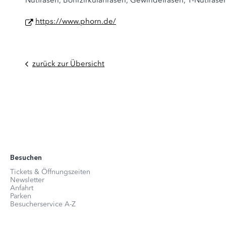
Nutfräsen, Bohrzirkularfräsen, Gewindefräsen, T-Nutfräsen
https://www.phorn.de/
zurück zur Übersicht
Besuchen
Tickets & Öffnungszeiten
Newsletter
Anfahrt
Parken
Besucherservice A-Z