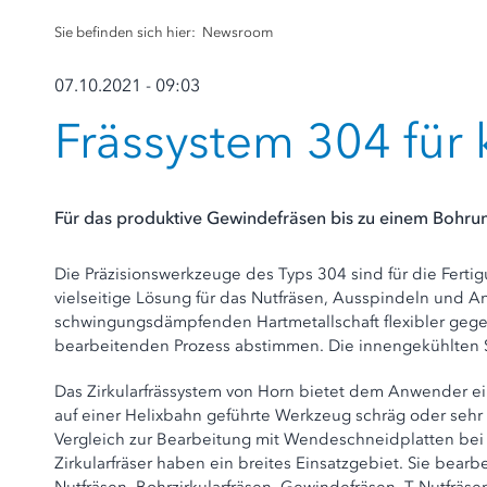
Sie befinden sich hier:
Newsroom
07.10.2021 - 09:03
Frässystem 304 für
Für das produktive Gewindefräsen bis zu einem Bohrun
Die Präzisionswerkzeuge des Typs 304 sind für die Fertig
vielseitige Lösung für das Nutfräsen, Ausspindeln und A
schwingungsdämpfenden Hartmetallschaft flexibler gegenü
bearbeitenden Prozess abstimmen. Die innengekühlten S
Das Zirkularfrässystem von Horn bietet dem Anwender ein
auf einer Helixbahn geführte Werkzeug schräg oder sehr f
Vergleich zur Bearbeitung mit Wendeschneidplatten bei g
Zirkularfräser haben ein breites Einsatzgebiet. Sie bear