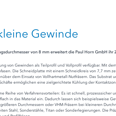
 kleine Gewinde
gsdurchmesser von 8 mm erweitert die Paul Horn GmbH ihr Zir
ung von Gewinden als Teilprofil und Vollprofil verfügbar. Mit d
nfasen. Die Schneidplatte mit einem Schneidkreis von 7,7 mm ze
ber dem Einsatz von Vollhartmetall-Nutfräsern. Das Substrat un
chäfte ermöglichen eine zielgerichtete Kühlung der Kontaktzon
e Reihe von Verfahrensvorteilen: Es ist schnell, prozesssicher 
lach in das Material ein. Dadurch lassen sich beispielsweise Ge
rößeren Durchmessern oder VHM-Fräsern bei kleineren Durchmesse
beiten Stahl, Sonderstähle, Titan oder Sonderlegierungen. Die P