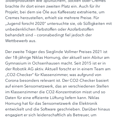
Silberprodukten wie Spültüchern, Socken oder Cremes
brachte ihr dort einen zweiten Platz ein. Auch für ihr
Projekt, bei dem sie Öle aus Kaffeesatz extrahierte, um
Cremes herzustellen, erhielt sie mehrere Preise. Für
„Jugend forscht 2020“ untersuchte sie, ob Süßigkeiten mit
unbedenklichen Farbstoffen oder Azofarbstoffen
behandelt sind – coronabedingt fiel jedoch der
Wettbewerb aus.
Der zweite Träger des Sieglinde Vollmer Preises 2021 ist
der 18-jährige Niklas Hornung, der aktuell sein Abitur am
Gymnasium in Ochsenhausen macht. Seit 2015 ist er in
der Robotik AG aktiv. Aktuell forscht er in einem Team am
„CO2-Checker“ für Klassenzimmer, was aufgrund von
Corona besonders relevant ist. Der CO2-Checker basiert
auf einem Sensornetzwerk, das an verschiedenen Stellen
im Klassenzimmer die CO2-Konzentration misst und so
Daten für eine effiziente Lüftung liefern kann. Niklas
Hornung hat für das Sensornetzwerk die Elektronik
entwickelt und die Software geschrieben. Darüber hinaus
engagiert er sich leidenschaftlich als Betreuer, um