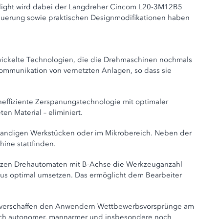
hlight wird dabei der Langdreher Cincom L20-3M12B5
teuerung sowie praktischen Designmodifikationen haben
wickelte Technologien, die die Drehmaschinen nochmals
Kommunikation von vernetzten Anlagen, so dass sie
cheffiziente Zerspanungstechnologie mit optimaler
n Material – eliminiert.
nwandigen Werkstücken oder im Mikrobereich. Neben der
hine stattfinden.
izen Drehautomaten mit B-Achse die Werkzeuganzahl
dus optimal umsetzen. Das ermöglicht dem Bearbeiter
und verschaffen den Anwendern Wettbewerbsvorsprünge am
noch autonomer, mannarmer und insbesondere noch