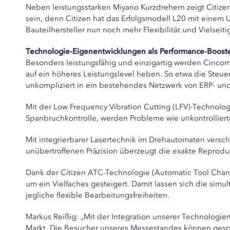
Neben leistungsstarken Miyano Kurzdrehern zeigt Citiz
sein, denn Citizen hat das Erfolgsmodell L20 mit eine
Bauteilhersteller nun noch mehr Flexibilität und Vielsei
Technologie-Eigenentwicklungen als Performance-Boost
Besonders leistungsfähig und einzigartig werden Cinco
auf ein höheres Leistungslevel heben. So etwa die Steue
unkompliziert in ein bestehendes Netzwerk von ERP- u
Mit der Low Frequency Vibration Cutting (LFV)-Technolog
Spanbruchkontrolle, werden Probleme wie unkontrolliert
Mit integrierbarer Lasertechnik im Drehautomaten vers
unübertroffenen Präzision überzeugt die exakte Reproduzi
Dank der Citizen ATC-Technologie (Automatic Tool Cha
um ein Vielfaches gesteigert. Damit lassen sich die s
jegliche flexible Bearbeitungsfreiheiten.
Markus Reißig: „Mit der Integration unserer Technolog
Markt. Die Besucher unseres Messestandes können gespa