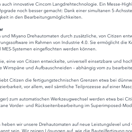
en auch innovative Cincom Langdrehtechnologie. Ein Messe-Hig
m Upgrade noch besser gemacht: Dank einer simultanen 5-Achss
tigkeit in den Bearbeitungsmöglichkeiten.
er
m und Miyano Drehautomaten durch zusätzliche, von Citizen ent
rungssoftware im Rahmen von Industrie 4.0. Sie ermöglicht die 
nd MES-Systemen eingeflochten werden können.
ie, eine von Citizen entwickelte, universell einsetzbare und ho
e Wirrspäne und Aufbauschneiden – abhängig vom zu bearbeitete
chiebt Citizen die fertigungstechnischen Grenzen etwa bei dün
erbarkeit, vor allem, weil sämtliche Teilprozesse auf einer Masc
nger) zum automatischen Werkzeugwechsel werden etwa bei Cit
imultane Vorder- und Rückseitenbearbeitung im Superimposed-Mo
ien heben wir unsere Drehautomaten auf neue Leistungslevel 
nnt sein. Wir zeigen Lösungen auf, wie die Bauteilfertigung 