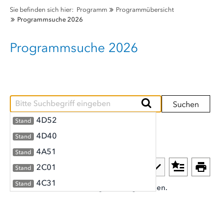
Sie befinden sich hier:
Programm
Programmübersicht
Programmsuche 2026
Programmsuche 2026
Suchen
4D52
Stand
Programm (0)
ReferentInnen (0)
4D40
Stand
4A51
Stand
2C01
Stand
4C31
Stand
Es wurden leider keine Ergebnisse gefunden.