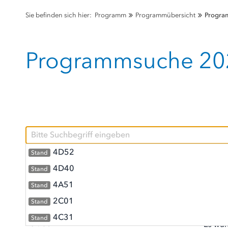
Sie befinden sich hier:
Programm
Programmübersicht
Progra
Programmsuche 20
4D52
Stand
4D40
Stand
4A51
Stand
2C01
Stand
4C31
Stand
Zeitraum
Es wur