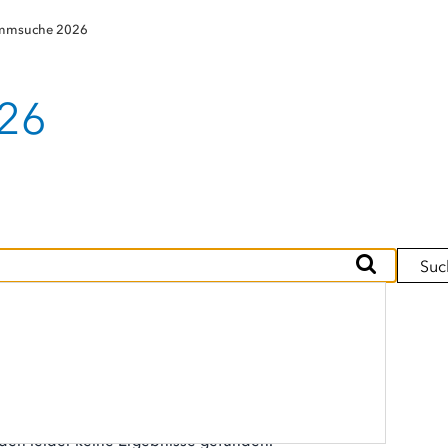
mmsuche 2026
26
Suc
Programm (0)
ReferentInnen (0)
den leider keine Ergebnisse gefunden.