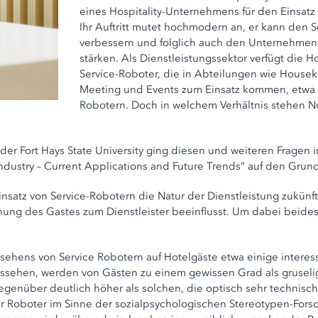
eines Hospitality-Unternehmens für den Einsatz
Ihr Auftritt mutet hochmodern an, er kann den 
verbessern und folglich auch den Unternehme
stärken. Als Dienstleistungssektor verfügt die H
Service-Roboter, die in Abteilungen wie House
Meeting und Events zum Einsatz kommen, etwa 
Robotern. Doch in welchem Verhältnis stehen N
r Fort Hays State University ging diesen und weiteren Fragen in
Industry – Current Applications and Future Trends“ auf den Grund
satz von Service-Robotern die Natur der Dienstleistung zukünft
ung des Gastes zum Dienstleister beeinflusst. Um dabei beides 
ehens von Service Robotern auf Hotelgäste etwa einige interess
ussehen, werden von Gästen zu einem gewissen Grad als gruseli
genüber deutlich höher als solchen, die optisch sehr technisc
er Roboter im Sinne der sozialpsychologischen Stereotypen-Fors