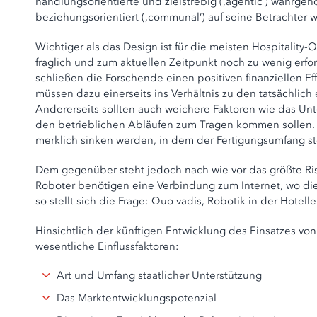
handlungsorientierte und zielstrebig (,agentic‘) wahrge
beziehungsorientiert (,communal‘) auf seine Betrachter wi
Wichtiger als das Design ist für die meisten Hospitality-
fraglich und zum aktuellen Zeitpunkt noch zu wenig erf
schließen die Forschende einen positiven finanziellen E
müssen dazu einerseits ins Verhältnis zu den tatsächlic
Andererseits sollten auch weichere Faktoren wie das Un
den betrieblichen Abläufen zum Tragen kommen sollen
merklich sinken werden, in dem der Fertigungsumfang st
Dem gegenüber steht jedoch nach wie vor das größte Risi
Roboter benötigen eine Verbindung zum Internet, wo die 
so stellt sich die Frage: Quo vadis, Robotik in der Hotell
Hinsichtlich der künftigen Entwicklung des Einsatzes von 
wesentliche Einflussfaktoren:
Art und Umfang staatlicher Unterstützung
Das Marktentwicklungspotenzial