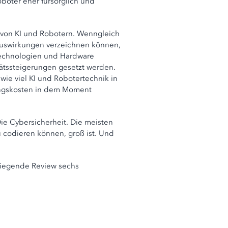
boter eher fürsorglich und
tz von KI und Robotern. Wenngleich
 Auswirkungen verzeichnen können,
 Technologien und Hardware
tätssteigerungen gesetzt werden.
ie viel KI und Robotertechnik in
ungskosten in dem Moment
ie Cybersicherheit. Die meisten
u codieren können, groß ist. Und
orliegende Review sechs