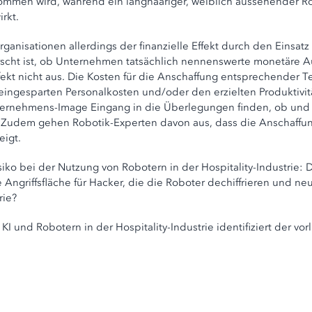
nommen wird, während ein langhaariger, weiblich aussehender Ro
rkt.
Organisationen allerdings der finanzielle Effekt durch den Einsa
orscht ist, ob Unternehmen tatsächlich nennenswerte monetäre
ffekt nicht aus. Die Kosten für die Anschaffung entsprechender
h eingesparten Personalkosten und/oder den erzielten Produktivi
ternehmens-Image Eingang in die Überlegungen finden, ob und w
. Zudem gehen Robotik-Experten davon aus, dass die Anschaff
eigt.
ko bei der Nutzung von Robotern in der Hospitality-Industrie: D
Angriffsfläche für Hacker, die die Roboter dechiffrieren und ne
erie?
KI und Robotern in der Hospitality-Industrie identifiziert der v