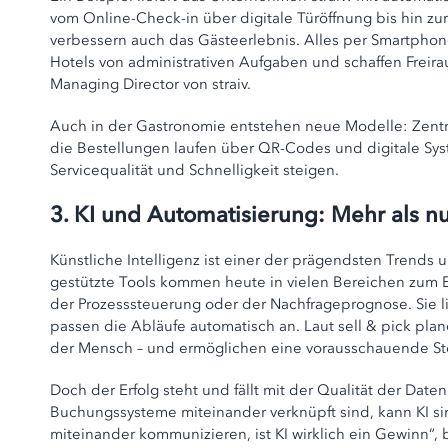
vom Online-Check-in über digitale Türöffnung bis hin zur
verbessern auch das Gästeerlebnis. Alles per Smartpho
Hotels von administrativen Aufgaben und schaffen Freir
Managing Director von straiv.
Auch in der Gastronomie entstehen neue Modelle: Zentr
die Bestellungen laufen über QR-Codes und digitale Sys
Servicequalität und Schnelligkeit steigen.
3. KI und Automatisierung: Mehr als n
Künstliche Intelligenz ist einer der prägendsten Trends u
gestützte Tools kommen heute in vielen Bereichen zum Ei
der Prozesssteuerung oder der Nachfrageprognose. Sie li
passen die Abläufe automatisch an. Laut sell & pick plan
der Mensch – und ermöglichen eine vorausschauende St
Doch der Erfolg steht und fällt mit der Qualität der Dat
Buchungssysteme miteinander verknüpft sind, kann KI sin
miteinander kommunizieren, ist KI wirklich ein Gewinn“,