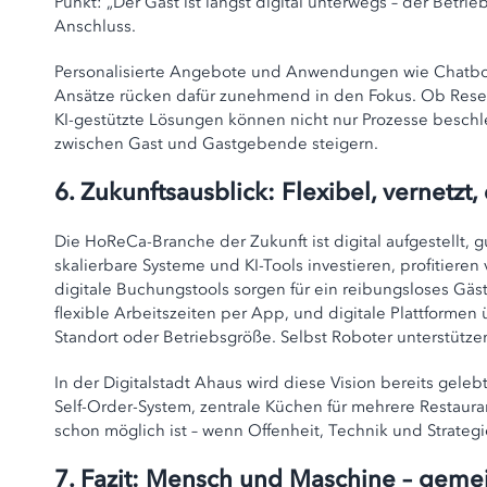
Punkt: „Der Gast ist längst digital unterwegs – der Betrieb
Anschluss.
Personalisierte Angebote und Anwendungen wie Chatbots
Ansätze rücken dafür zunehmend in den Fokus. Ob Rese
KI-gestützte Lösungen können nicht nur Prozesse besch
zwischen Gast und Gastgebende steigern.
6. Zukunftsausblick: Flexibel, vernetzt,
Die HoReCa-Branche der Zukunft ist digital aufgestellt, gu
skalierbare Systeme und KI-Tools investieren, profitier
digitale Buchungstools sorgen für ein reibungsloses Gäs
flexible Arbeitszeiten per App, und digitale Plattforme
Standort oder Betriebsgröße. Selbst Roboter unterstützen
In der Digitalstadt Ahaus wird diese Vision bereits geleb
Self-Order-System, zentrale Küchen für mehrere Restaura
schon möglich ist – wenn Offenheit, Technik und Stra
7. Fazit: Mensch und Maschine – geme