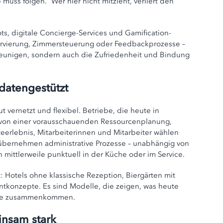
 muss folgen.“ Wer hier nicht mitzieht, verliert den
, digitale Concierge-Services und Gamification-
rvierung, Zimmersteuerung oder Feedbackprozesse –
leunigen, sondern auch die Zufriedenheit und Bindung
 datengestützt
t vernetzt und flexibel. Betriebe, die heute in
en von einer vorausschauenden Ressourcenplanung,
teerlebnis, Mitarbeiterinnen und Mitarbeiter wählen
n übernehmen administrative Prozesse – unabhängig von
 mittlerweile punktuell in der Küche oder im Service.
t: Hotels ohne klassische Rezeption, Biergärten mit
ntkonzepte. Es sind Modelle, die zeigen, was heute
tegie zusammenkommen.
insam stark