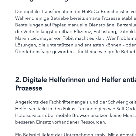
Die digitale Transformation der HoReCa-Branche ist in v
Während einige Betriebe bereits smarte Prozesse etablie
Bestellungen auf Papier, manuelle Dienstpläne, Barzah
die Vorteile längst greifbar: Effizienz, Entlastung, Daten
Marvin Liedmeyer von Tobit macht es klar: „Wer Probleme 
Lösungen, die unterstützen und entlasten können – oder m
Überlebensfrage geworden – für kleine wie große Betrie
2. Digitale Helferinnen und Helfer ent
Prozesse
Angesichts des Fachkräftemangels und der Schwierigkeite
Helfer verstärkt in den Fokus. Technologien wie Self-Ord
Hotelservices über mobile Browser ersetzen keine Mensc
besseren Einsatz vorhandener Ressourcen.
Ein Beispiel liefert das Unternehmen straiv: Mit automa