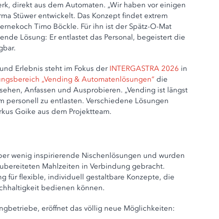
rk, direkt aus dem Automaten. „Wir haben vor einigen
ma Stüwer entwickelt. Das Konzept findet extrem
ernekoch Timo Böckle. Für ihn ist der Spätz-O-Mat
nde Lösung: Er entlastet das Personal, begeistert die
gbar.
nd Erlebnis steht im Fokus der
INTERGASTRA 2026
in
ungsbereich „Vending & Automatenlösungen“
die
sehen, Anfassen und Ausprobieren. „Vending ist längst
m personell zu entlasten. Verschiedene Lösungen
rkus Goike aus dem Projektteam.
aber wenig inspirierende Nischenlösungen und wurden
 zubereiteten Mahlzeiten in Verbindung gebracht.
g für flexible, individuell gestaltbare Konzepte, die
achhaltigkeit bedienen können.
ngbetriebe, eröffnet das völlig neue Möglichkeiten: