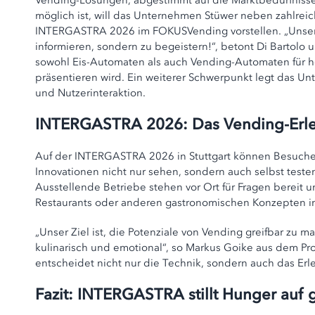
Vending-Lösungen, abgestimmt auf die Marktbedürfnisse 
möglich ist, will das Unternehmen Stüwer neben zahlrei
INTERGASTRA 2026 im FOKUSVending vorstellen. „Unser Zi
informieren, sondern zu begeistern!“, betont Di Bartolo u
sowohl Eis-Automaten als auch Vending-Automaten für h
präsentieren wird. Ein weiterer Schwerpunkt legt das U
und Nutzerinteraktion.
INTERGASTRA 2026: Das Vending-Erle
Auf der INTERGASTRA 2026 in Stuttgart können Besuch
Innovationen nicht nur sehen, sondern auch selbst testen
Ausstellende Betriebe stehen vor Ort für Fragen bereit u
Restaurants oder anderen gastronomischen Konzepten in
„Unser Ziel ist, die Potenziale von Vending greifbar zu m
kulinarisch und emotional“, so Markus Goike aus dem 
entscheidet nicht nur die Technik, sondern auch das Erle
Fazit: INTERGASTRA stillt Hunger auf