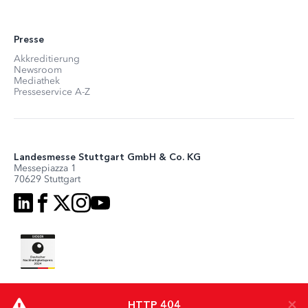
Presse
Akkreditierung
Newsroom
Mediathek
Presseservice A-Z
Landesmesse Stuttgart GmbH & Co. KG
Messepiazza 1
70629 Stuttgart
×
×
HTTP 404
HTTP 404