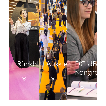
Rückblick
Ausstellung
DGfdB-
Kongress