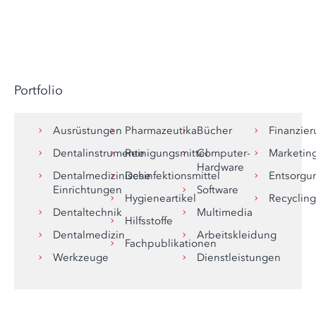
Portfolio
Ausrüstungen
Pharmazeutika
Bücher
Finanzie
Dentalinstrumente
Reinigungsmittel
Computer-
Marketin
Hardware
Dentalmedizinische
Desinfektionsmittel
Entsorgu
Einrichtungen
Software
Hygieneartikel
Recycling
Dentaltechnik
Multimedia
Hilfsstoffe
Dentalmedizin
Arbeitskleidung
Fachpublikationen
Werkzeuge
Dienstleistungen