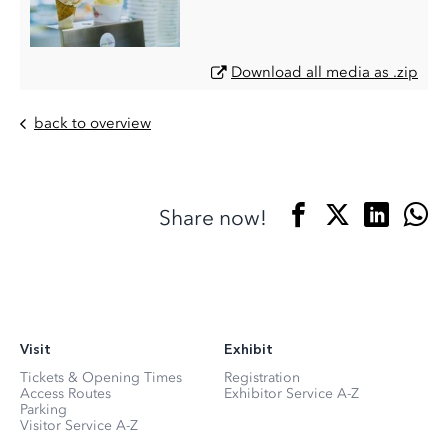
Download all media as .zip
back to overview
Share now!
Visit
Exhibit
Tickets & Opening Times
Registration
Access Routes
Exhibitor Service A-Z
Parking
Visitor Service A-Z