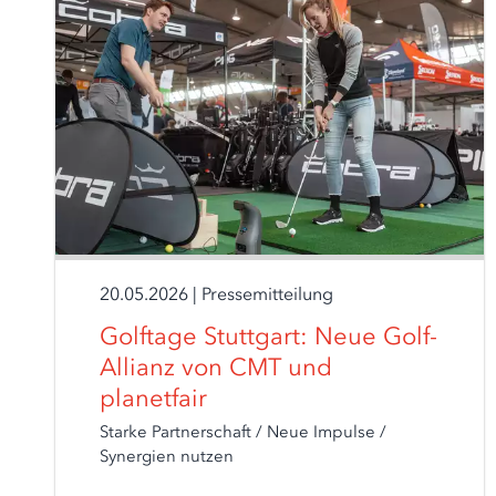
20.05.2026
|
Pressemitteilung
Golftage Stuttgart: Neue Golf-
Allianz von CMT und
planetfair
Starke Partnerschaft / Neue Impulse /
Synergien nutzen