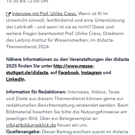
10:30 bis 12:00 Uhr
Interview mit Prof. Ulrike Cress:
Wann ist KI im
Unterricht sinnvoll, lernfördernd und eine Unterstützung
der Lehrkraft – und wann ist sie es nicht? Diese und
weitere Fragen beantwortet Prof. Ulrike Cress, Direktorin
des Leibniz-Institut für Wissensmedien, im didacta-
Themendienst 2024.
Nähere Informationen zu den Veranstaltungen der didacta
2025 finden Sie unter
http://www.messe-
stuttgart.de/didacta
, auf
Facebook
,
Instagram
u
nd
LinkedIn
.
Information für Redaktionen:
Interviews, Videos, Texte
und Zitate aus diesem Themendienst können gerne zur
redaktionellen Berichterstattung verwendet werden. Beim
Bildmaterial beachten Sie bitte die Nutzungshinweise am
jeweiligen Bild. Über ein Belegexemplar an
info
(at)
bildungsklick.de
freuen wir uns.
Quellenangabe:
Dieser Beitrag erschien zuerst im didacta