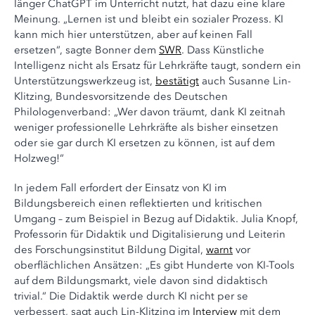
länger ChatGPT im Unterricht nutzt, hat dazu eine klare
Meinung. „Lernen ist und bleibt ein sozialer Prozess. KI
kann mich hier unterstützen, aber auf keinen Fall
ersetzen“, sagte Bonner dem
SWR
. Dass Künstliche
Intelligenz nicht als Ersatz für Lehrkräfte taugt, sondern ein
Unterstützungswerkzeug ist,
bestätigt
auch Susanne Lin-
Klitzing, Bundesvorsitzende des Deutschen
Philologenverband: „Wer davon träumt, dank KI zeitnah
weniger professionelle Lehrkräfte als bisher einsetzen
oder sie gar durch KI ersetzen zu können, ist auf dem
Holzweg!“
In jedem Fall erfordert der Einsatz von KI im
Bildungsbereich einen reflektierten und kritischen
Umgang – zum Beispiel in Bezug auf Didaktik. Julia Knopf,
Professorin für Didaktik und Digitalisierung und Leiterin
des Forschungsinstitut Bildung Digital,
warnt
vor
oberflächlichen Ansätzen: „Es gibt Hunderte von KI-Tools
auf dem Bildungsmarkt, viele davon sind didaktisch
trivial.“ Die Didaktik werde durch KI nicht per se
verbessert, sagt auch Lin-Klitzing im
Interview
mit dem