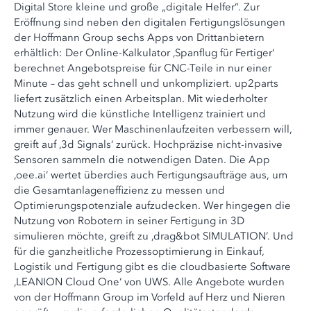
Digital Store kleine und große „digitale Helfer“. Zur
Eröffnung sind neben den digitalen Fertigungslösungen
der Hoffmann Group sechs Apps von Drittanbietern
erhältlich: Der Online-Kalkulator ‚Spanflug für Fertiger‘
berechnet Angebotspreise für CNC-Teile in nur einer
Minute – das geht schnell und unkompliziert. up2parts
liefert zusätzlich einen Arbeitsplan. Mit wiederholter
Nutzung wird die künstliche Intelligenz trainiert und
immer genauer. Wer Maschinenlaufzeiten verbessern will,
greift auf ‚3d Signals‘ zurück. Hochpräzise nicht-invasive
Sensoren sammeln die notwendigen Daten. Die App
‚oee.ai‘ wertet überdies auch Fertigungsaufträge aus, um
die Gesamtanlageneffizienz zu messen und
Optimierungspotenziale aufzudecken. Wer hingegen die
Nutzung von Robotern in seiner Fertigung in 3D
simulieren möchte, greift zu ‚drag&bot SIMULATION‘. Und
für die ganzheitliche Prozessoptimierung in Einkauf,
Logistik und Fertigung gibt es die cloudbasierte Software
‚LEANION Cloud One‘ von UWS. Alle Angebote wurden
von der Hoffmann Group im Vorfeld auf Herz und Nieren