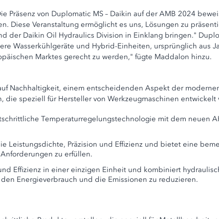
e Präsenz von Duplomatic MS – Daikin auf der AMB 2024 bewei
n. Diese Veranstaltung ermöglicht es uns, Lösungen zu präsen
d der Daikin Oil Hydraulics Division in Einklang bringen." Dup
ere Wasserkühlgeräte und Hybrid-Einheiten, ursprünglich aus J
päischen Marktes gerecht zu werden," fügte Maddalon hinzu.
uf Nachhaltigkeit, einem entscheidenden Aspekt der modernen F
n, die speziell für Hersteller von Werkzeugmaschinen entwickel
ortschrittliche Temperaturregelungstechnologie mit dem neuen A
die Leistungsdichte, Präzision und Effizienz und bietet eine bem
Anforderungen zu erfüllen.
 und Effizienz in einer einzigen Einheit und kombiniert hydrauli
ig den Energieverbrauch und die Emissionen zu reduzieren.