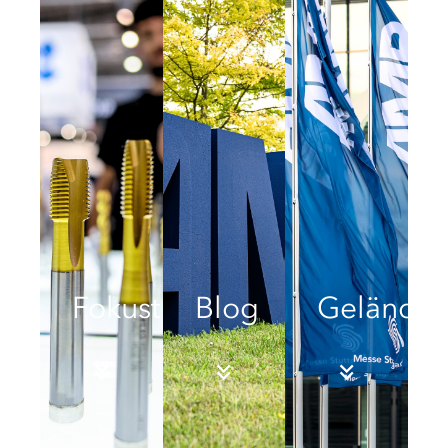
Fokusthemen
Blog
Geländep